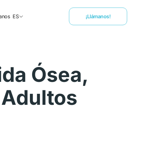
anos
ES
¡Llámanos!
ida Ósea,
 Adultos