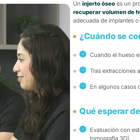
Un
injerto óseo
es un pro
recuperar volumen de 
adecuada de implantes o m
¿Cuándo se co
Cuando el hueso e
Tras extracciones 
En algunos casos d
Qué esperar del
Evaluación con es
tomografía 3D).