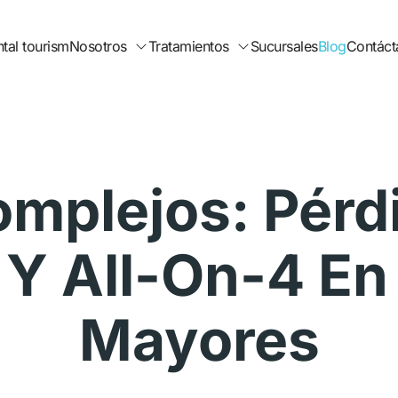
tal tourism
Nosotros
Tratamientos
Sucursales
Blog
Contáct
mplejos: Pérd
s Y All-On-4 En
Mayores