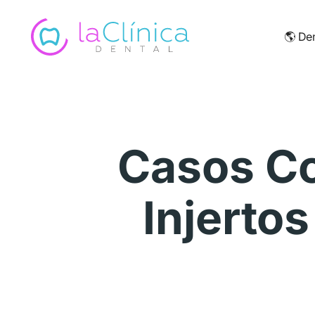
🌎
Den
Casos Co
Injerto