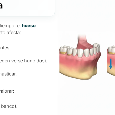
a
tiempo, el
hueso
to afecta:
ntes.
ueden verse hundidos).
asticar.
alorar:
 banco).