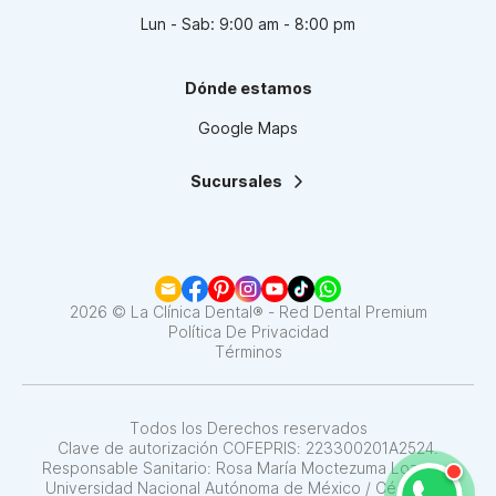
Lun - Sab: 9:00 am - 8:00 pm
Dónde estamos
Google Maps
Sucursales
La Clínica Dental | Lindavista
La Clínica Dental | Mixcoac
La Clínica Dental | Roma
La Clínica Dental | Narvarte
La Clínica Dental | Santa Fe
2026 © La Clínica Dental® - Red Dental Premium
La Clínica Dental | Coapa
Política De Privacidad
Términos
La Clínica Dental | Satélite
La Clínica Dental | Del Valle
La Clínica Dental | Pedregal
La Clínica Dental | Interlomas
Todos los Derechos reservados
Clave de autorización COFEPRIS: 223300201A2524.
Responsable Sanitario: Rosa María Moctezuma Lozano /
Universidad Nacional Autónoma de México / Cédula N°