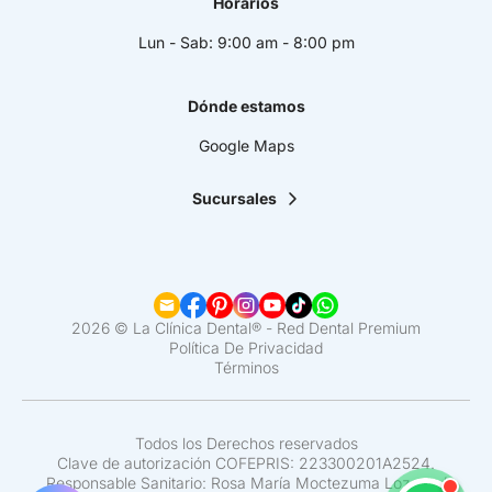
Horarios
Lun - Sab: 9:00 am - 8:00 pm
Dónde estamos
Google Maps
Sucursales
La Clínica Dental | Lindavista
La Clínica Dental | Mixcoac
La Clínica Dental | Roma
La Clínica Dental | Narvarte
La Clínica Dental | Santa Fe
2026 © La Clínica Dental® - Red Dental Premium
La Clínica Dental | Coapa
Política De Privacidad
Términos
La Clínica Dental | Satélite
La Clínica Dental | Del Valle
La Clínica Dental | Pedregal
La Clínica Dental | Interlomas
Todos los Derechos reservados
Clave de autorización COFEPRIS: 223300201A2524.
Responsable Sanitario: Rosa María Moctezuma Lozano /