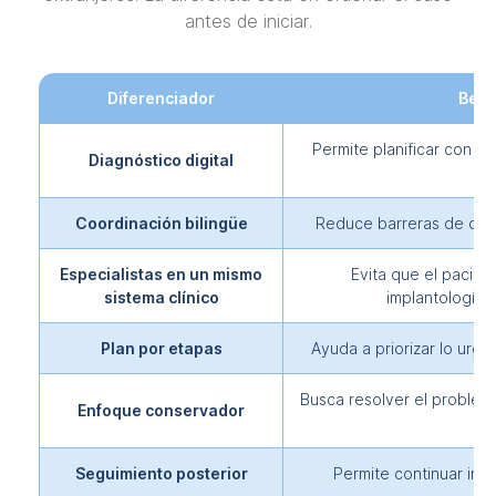
antes de iniciar.
Diferenciador
Bene
Permite planificar con ma
Diagnóstico digital
Coordinación bilingüe
Reduce barreras de comu
Especialistas en un mismo
Evita que el pacie
sistema clínico
implantología,
Plan por etapas
Ayuda a priorizar lo urgen
Busca resolver el problema
Enfoque conservador
Seguimiento posterior
Permite continuar ind