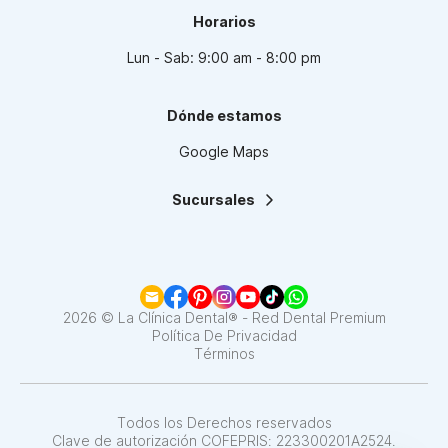
Horarios
Lun - Sab: 9:00 am - 8:00 pm
Dónde estamos
Google Maps
Sucursales
La Clínica Dental | Lindavista
La Clínica Dental | Mixcoac
La Clínica Dental | Roma
La Clínica Dental | Narvarte
La Clínica Dental | Santa Fe
2026 © La Clínica Dental® - Red Dental Premium
La Clínica Dental | Coapa
Política De Privacidad
Términos
La Clínica Dental | Satélite
La Clínica Dental | Del Valle
La Clínica Dental | Pedregal
La Clínica Dental | Interlomas
Todos los Derechos reservados
Clave de autorización COFEPRIS: 223300201A2524.