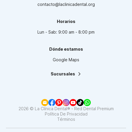
contacto@laclinicadental.org
Horarios
Lun - Sab: 9:00 am - 8:00 pm
Dónde estamos
Google Maps
Sucursales
La Clínica Dental | Lindavista
La Clínica Dental | Mixcoac
La Clínica Dental | Roma
La Clínica Dental | Narvarte
La Clínica Dental | Santa Fe
2026 © La Clínica Dental® - Red Dental Premium
La Clínica Dental | Coapa
Política De Privacidad
Términos
La Clínica Dental | Satélite
La Clínica Dental | Del Valle
La Clínica Dental | Pedregal