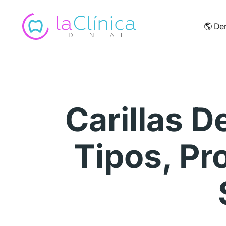
🌎
Den
Carillas 
Tipos, Pr