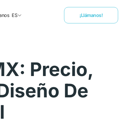
anos
ES
¡Llámanos!
X: Precio,
 Diseño De
l