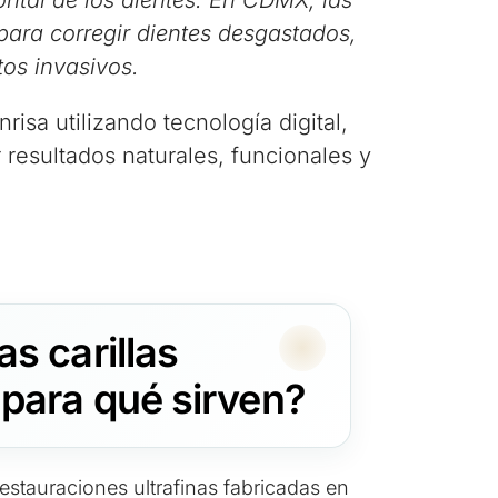
ontal de los dientes. En CDMX, las
para corregir dientes desgastados,
tos invasivos.
isa utilizando tecnología digital,
 resultados naturales, funcionales y
s carillas
 para qué sirven?
restauraciones ultrafinas fabricadas en