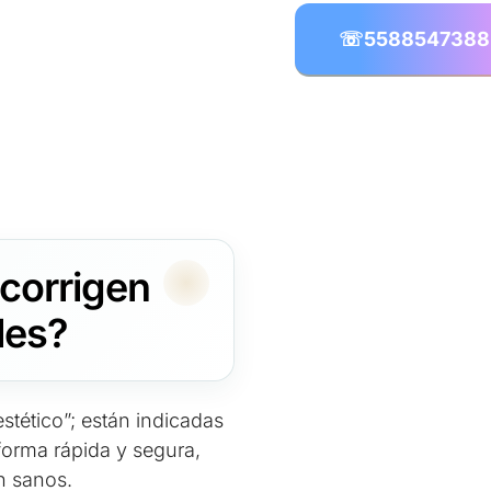
☏
5588547388
corrigen
ales?
estético”; están indicadas
forma rápida y segura,
n sanos.