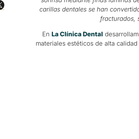
sonrisa mediante finas láminas de
carillas dentales se han converti
fracturados, 
En
La Clínica Dental
desarrollamo
materiales estéticos de alta calida