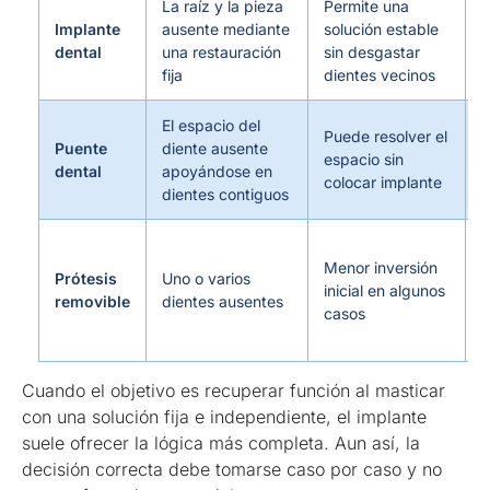
La raíz y la pieza
Permite una
R
Implante
ausente mediante
solución estable
d
dental
una restauración
sin desgastar
p
fija
dientes vecinos
El espacio del
Puede resolver el
Puente
diente ausente
O
espacio sin
dental
apoyándose en
d
colocar implante
dientes contiguos
Menor inversión
M
Prótesis
Uno o varios
inicial en algunos
c
removible
dientes ausentes
casos
a
Cuando el objetivo es recuperar función al masticar
con una solución fija e independiente, el implante
suele ofrecer la lógica más completa. Aun así, la
decisión correcta debe tomarse caso por caso y no