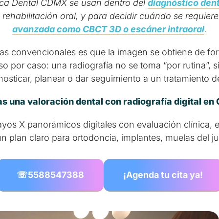
ica Dental CDMX se usan dentro del
diagnóstico dent
 y rehabilitación oral, y para decidir cuándo se requi
avanzada como CBCT 3D o escáner intraoral
.
emas convencionales es que la imagen se obtiene de forma
so por caso: una radiografía no se toma “por rutina”, 
nosticar, planear o dar seguimiento a un tratamiento de
s una valoración dental con radiografía digital e
ayos X panorámicos digitales con evaluación clínica, 
n plan claro para ortodoncia, implantes, muelas del jui
☏
5588547388
¡Agenda tu cita ya!