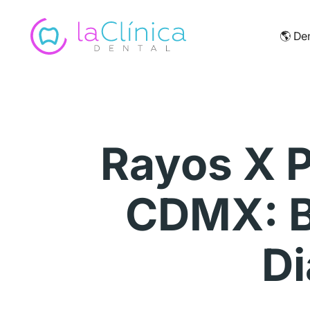
🌎
Den
Rayos X P
CDMX: B
Di