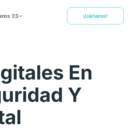
anos
ES
¡Llámanos!
gitales En
uridad Y
tal