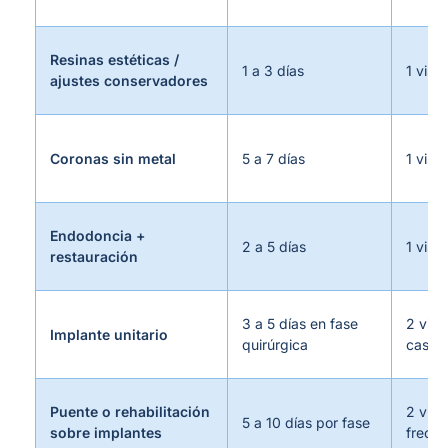
Resinas estéticas /
1 a 3 días
1 visit
ajustes conservadores
Coronas sin metal
5 a 7 días
1 visit
Endodoncia +
2 a 5 días
1 visit
restauración
3 a 5 días en fase
2 viaj
Implante unitario
quirúrgica
casos
Puente o rehabilitación
2 viaj
5 a 10 días por fase
sobre implantes
frecue