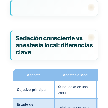
Sedación consciente vs
anestesia local: diferencias
clave
Aspecto
Anestesia local
S
Quitar dolor en una
Objetivo principal
Redu
zona
Estado de
Desp
Totalmente despierto