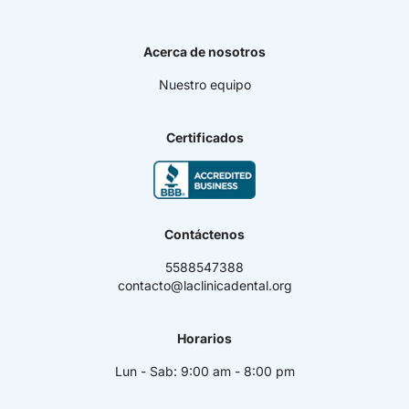
Implantes Dentales
Ortodoncia
Acerca de nosotros
Carillas Dentales
Diseño de sonrisa
Nuestro equipo
Cirugía Maxilofacial
Resinas De Alta Estética
Blanqueamiento Dental
Certificados
Endodoncia
Periodoncia
Odontopediatría
Prótesis Bucales
Casos dentales complejos
Contáctenos
Plan de tratamiento dental por etapas
5588547388
contacto@laclinicadental.org
Horarios
Lun - Sab: 9:00 am - 8:00 pm