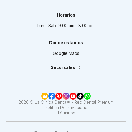
Horarios
Lun - Sab: 9:00 am - 8:00 pm
Dónde estamos
Google Maps
Sucursales
La Clínica Dental | Lindavista
La Clínica Dental | Mixcoac
La Clínica Dental | Roma
La Clínica Dental | Narvarte
La Clínica Dental | Santa Fe
2026 © La Clínica Dental® - Red Dental Premium
La Clínica Dental | Coapa
Política De Privacidad
Términos
La Clínica Dental | Satélite
La Clínica Dental | Del Valle
La Clínica Dental | Pedregal
La Clínica Dental | Interlomas