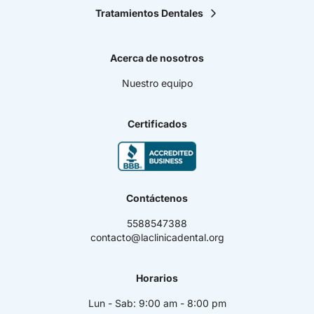
Tratamientos Dentales
Implantes Dentales
Ortodoncia
Acerca de nosotros
Carillas Dentales
Diseño de sonrisa
Nuestro equipo
Cirugía Maxilofacial
Resinas De Alta Estética
Blanqueamiento Dental
Certificados
Endodoncia
Periodoncia
Odontopediatría
Prótesis Bucales
Casos dentales complejos
Contáctenos
Plan de tratamiento dental por etapas
5588547388
contacto@laclinicadental.org
Horarios
Lun - Sab: 9:00 am - 8:00 pm