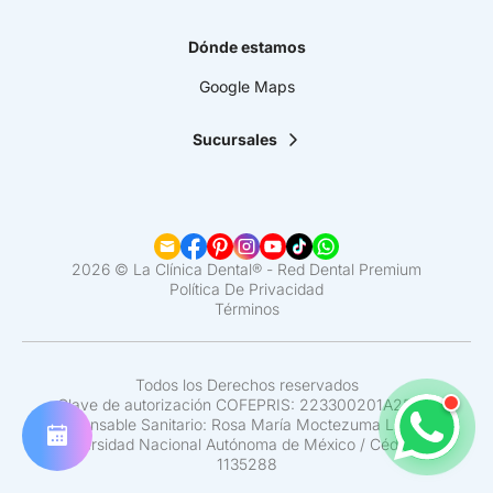
Dónde estamos
Google Maps
Sucursales
La Clínica Dental | Lindavista
La Clínica Dental | Mixcoac
La Clínica Dental | Roma
La Clínica Dental | Narvarte
La Clínica Dental | Santa Fe
2026 © La Clínica Dental® - Red Dental Premium
La Clínica Dental | Coapa
Política De Privacidad
Términos
La Clínica Dental | Satélite
La Clínica Dental | Del Valle
La Clínica Dental | Pedregal
La Clínica Dental | Interlomas
Todos los Derechos reservados
Clave de autorización COFEPRIS: 223300201A2524.
Responsable Sanitario: Rosa María Moctezuma Lozano /
Universidad Nacional Autónoma de México / Cédula N°
1135288