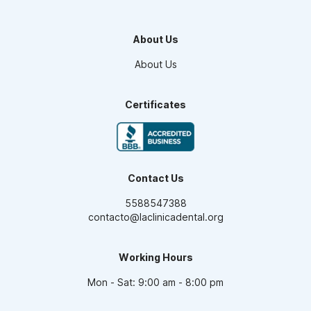
Orthodontics
Teeth Whitening
About Us
Smile design
Maxillofacial Surgery
About Us
Endodontics
Pediatric Dentistry
Dental Veneers
Certificates
Oral Prosthesis
High Aesthetic Resins
Periodontics
Dental Implants
Contact Us
5588547388
contacto@laclinicadental.org
Working Hours
Mon - Sat: 9:00 am - 8:00 pm