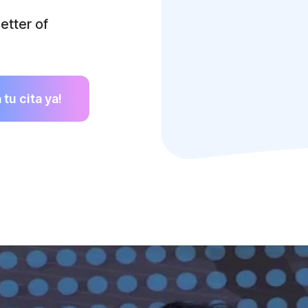
etter of
tu cita ya!