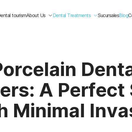
ental tourism
About Us
Dental Treatments
Sucursales
Blog
C
Porcelain Denta
rs: A Perfect
h Minimal Inva