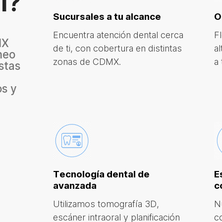
l?
Sucursales a tu alcance
O
Encuentra atención dental cerca
Fl
MX
de ti, con cobertura en distintas
a
neo
zonas de CDMX.
a
istas
s y
Tecnología dental de
E
avanzada
c
Utilizamos tomografía 3D,
N
escáner intraoral y planificación
c