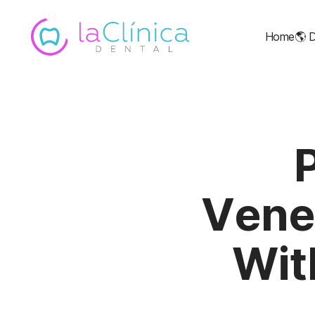
Home
🌎
D
Venee
Wit