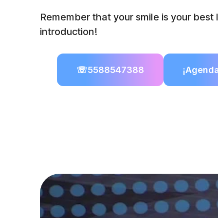
Remember that your smile is your best l
introduction!
☏
5588547388
¡Agenda 